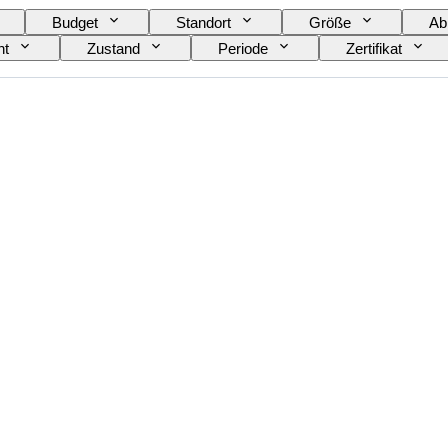
Budget
Standort
Größe
Ab
ht
Zustand
Periode
Zertifikat
Epoche
Wachstumsform
Energier