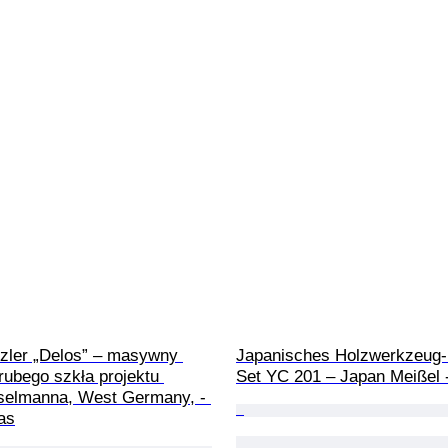
tzler „Delos” – masywny 
Japanisches Holzwerkzeug-
rubego szkła projektu 
Set YC 201 – Japan Meißel 
selmanna, West Germany, - 
as