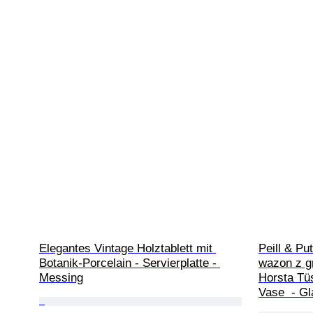
Elegantes Vintage Holztablett mit 
Peill & Pu
Botanik-Porcelain - Servierplatte - 
wazon z g
Messing
Horsta Tü
Vase  - Gl