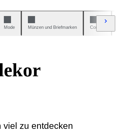
Mode
Münzen und Briefmarken
Comics
Autos u
dekor
h viel zu entdecken