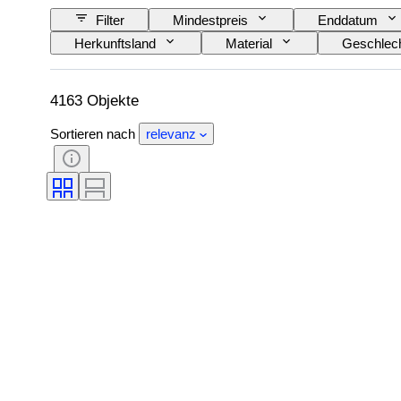
Filter
Mindestpreis
Enddatum
Herkunftsland
Material
Geschlec
Farbe
Uhrwerk
Original/Nachbau
Schlagend
Behandlung
Art
4163 Objekte
Sortieren nach
relevanz