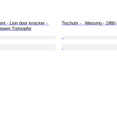
nt - Lion door knocker - 
Tischuhr -   Messing - 1980
Löwen-Türklopfer