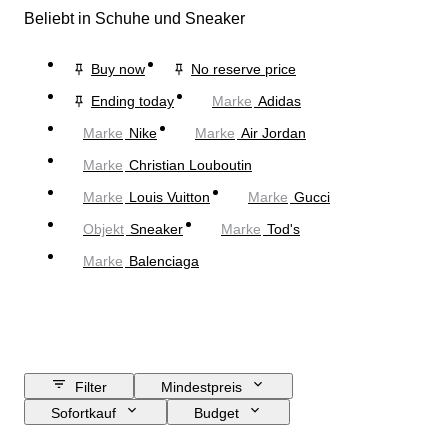
Beliebt in Schuhe und Sneaker
Buy now
No reserve price
Ending today
Marke
Adidas
Marke
Nike
Marke
Air Jordan
Marke
Christian Louboutin
Marke
Louis Vuitton
Marke
Gucci
Objekt
Sneaker
Marke
Tod's
Marke
Balenciaga
Filter
Mindestpreis
Sofortkauf
Budget
Enddatum
Standort
Marke