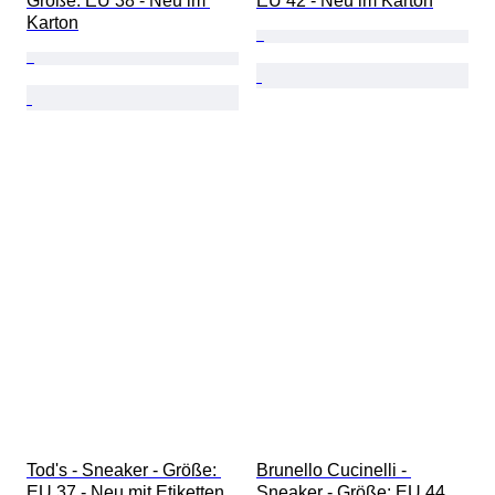
Größe: EU 38 - Neu im 
EU 42 - Neu im Karton
Karton
Tod's - Sneaker - Größe: 
Brunello Cucinelli - 
EU 37 - Neu mit Etiketten
Sneaker - Größe: EU 44