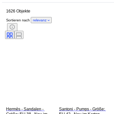
Schuhgröße
Objekt
1626 Objekte
Herkunftsland
Material
Geschlecht
Zustand
Sortieren nach
relevanz
Unterschrift
Farbe
Epoche
Accessoires enthalten
Muster
Modell
Hermès - Sandalen - 
Santoni - Pumps - Größe: 