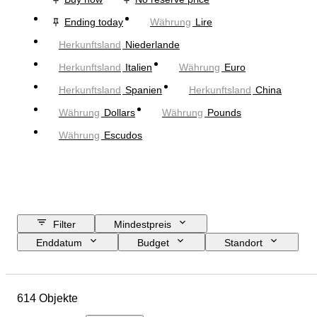
Ending today
Währung
Lire
Herkunftsland
Niederlande
Herkunftsland
Italien
Währung
Euro
Herkunftsland
Spanien
Herkunftsland
China
Währung
Dollars
Währung
Pounds
Währung
Escudos
Filter
Mindestpreis
Enddatum
Budget
Standort
Objekt
Herkunftsland
Zustand
Zertifikat
Thema
614 Objekte
Währung
Epoche