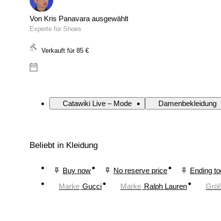
Von Kris Panavara ausgewählt
Experte für Shoes
Verkauft für
85 €
Catawiki Live – Mode
Damenbekleidung
Beliebt in Kleidung
Buy now
No reserve price
Ending t
Marke
Gucci
Marke
Ralph Lauren
Grö