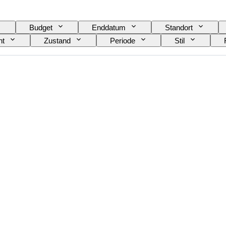
Budget
Enddatum
Standort
ht
Zustand
Periode
Stil
er
Hemdkragengröße
Accessoires enthalten