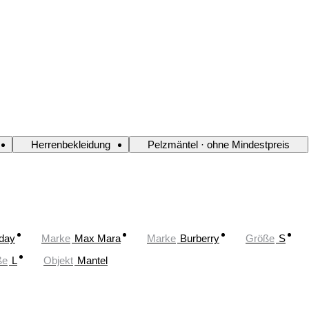
Herrenbekleidung
Pelzmäntel · ohne Mindestpreis
oday
Marke
Max Mara
Marke
Burberry
Größe
S
ße
L
Objekt
Mantel