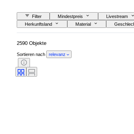
Filter
Mindestpreis
Livestream
Herkunftsland
Material
Geschlec
Angegebene Größe
Epoche
Must
2590 Objekte
Sortieren nach
relevanz