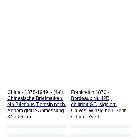
China - 1878-1949  - (4-8) 
Frankreich 1870 - 
Chinesische Briefmarken 
Bordeaux Nr. 42B, 
ein Brief aus Tientsin nach 
oblitriert GC, signiert 
Annam große Abmessung 
Calves. Winzig hell. Sehr 
34 x 26 cm
schön - Yvert