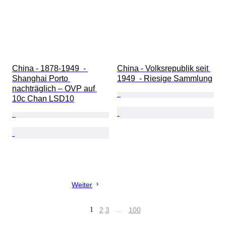
China - 1878-1949  - 
China - Volksrepublik seit 
Shanghai Porto 
1949  - Riesige Sammlung
nachträglich – OVP auf 
10c Chan LSD10
Weiter
1
2
3
…
100