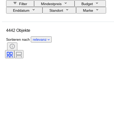
Filter
Mindestpreis
Budget
Enddatum
Standort
Marke
Objekt
Herkunftsland
Material
Geschlecht
4442 Objekte
Zustand
Periode
Zertifikat
Thema
Stil
Technik
Sortieren nach
relevanz
Unterschrift
Einband
Auflage
Sprache
Farbe
Verkauft von
Künstler
Zuschreibung
Epoche