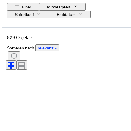
Filter
Mindestpreis
Sofortkauf
Enddatum
Budget
Standort
Größe
Abmessungen
Marke
829 Objekte
Objekt
Herkunftsland
Material
Zustand
Zubehör
Sortieren nach
relevanz
Periode
Thema
Stil
Technik
Unterschrift
Auflage
Farbe
Uhrwerk
Verkauft von
Künstler
Energiereserve
Schlagend
Epoche
Schöpfer
Modell