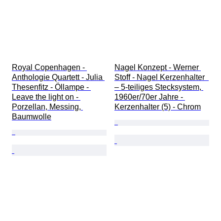
Royal Copenhagen - 
Nagel Konzept - Werner 
Anthologie Quartett - Julia 
Stoff - Nagel Kerzenhalter  
Thesenfitz - Öllampe - 
– 5-teiliges Stecksystem, 
Leave the light on - 
1960er/70er Jahre - 
Porzellan, Messing, 
Kerzenhalter (5) - Chrom
Baumwolle