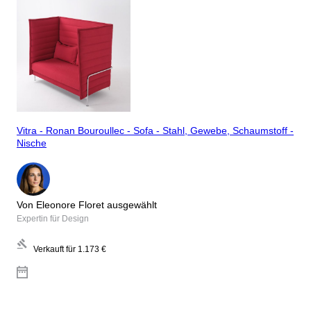
Vitra - Ronan Bouroullec - Sofa - Stahl, Gewebe, Schaumstoff -
Nische
Von Eleonore Floret ausgewählt
Expertin für Design
Verkauft für
1.173 €