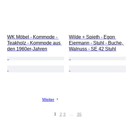
WK Möbel - Kommode - 
Wilde + Spieth - Egon 
Teakholz - Kommode aus 
Eiermann - Stuhl - Buche, 
den 1960er-Jahren
Walnuss - SE 42 Stuhl
Weiter
1
2
3
…
35