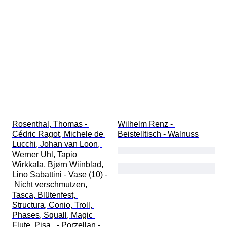
Rosenthal, Thomas - 
Wilhelm Renz - 
Cédric Ragot, Michele de 
Beistelltisch - Walnuss
Lucchi, Johan van Loon, 
Werner Uhl, Tapio 
Wirkkala, Bjørn Wiinblad, 
Lino Sabattini - Vase (10) - 
 Nicht verschmutzen, 
Tasca, Blütenfest, 
Structura, Conio, Troll, 
Phases, Squall, Magic 
Flute, Pisa,  - Porzellan - 