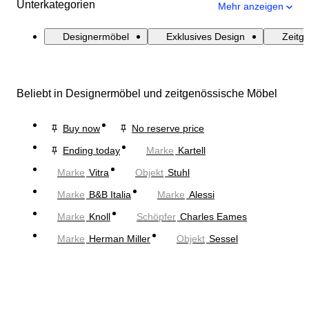
Unterkategorien
Mehr anzeigen
Designermöbel
Exklusives Design
Zeitg
Beliebt in Designermöbel und zeitgenössische Möbel
Buy now
No reserve price
Ending today
Marke
Kartell
Marke
Vitra
Objekt
Stuhl
Marke
B&B Italia
Marke
Alessi
Marke
Knoll
Schöpfer
Charles Eames
Marke
Herman Miller
Objekt
Sessel