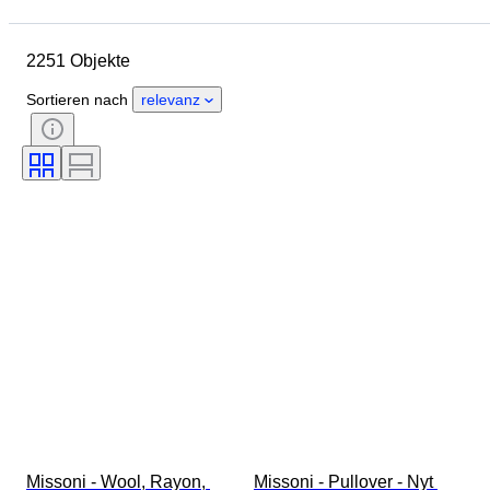
Enddatum
Standort
Marke
Objekt
Herkunftsland
2251 Objekte
Material
Geschlecht
Zustand
Periode
Stil
Sortieren nach
relevanz
Farbe
Größe
Angegebene Größe
Epoche
Muster
Hemdkragengröße
Accessoires enthalten
Schuhgröße
Missoni - Wool, Rayon, 
Missoni - Pullover - Nyt 