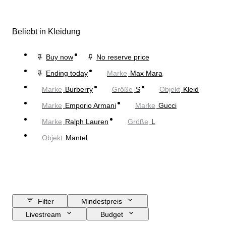
Beliebt in Kleidung
Buy now
No reserve price
Ending today
Marke
Max Mara
Marke
Burberry
Größe
S
Objekt
Kleid
Marke
Emporio Armani
Marke
Gucci
Marke
Ralph Lauren
Größe
L
Objekt
Mantel
Filter
Mindestpreis
Livestream
Budget