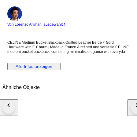
Experte
Von Lorenzo Altimani ausgewählt
CELINE Medium Bucket Backpack Quilted Leather Beige × Gold
Hardware with C Charm | Made in France A refined and versatile CELINE
medium bucket backpack, combining minimalist elegance with everyday
practicality. Crafted from quilted leather in a soft beige tone, this piece is
elevated by gold-tone hardware and a delicate C charm, adding a subtle
yet unmistakable touch of luxury. The design balances casual functionality
Alle Infos anzeigen
with sophisticated aesthetics. The bucket-style silhouette offers generous
storage capacity, making it suitable for daily use, travel, or business-
casual settings. Equipped with both exterior and interior zip pockets for
efficient organization. Timeless in design and built with high-quality
Ähnliche Objekte
materials, this backpack represents a perfect blend of style, durability, and
long-term value. Authenticity guaranteed – Full refund policy for non-
authentic items Item Details Brand: CELINE Country of Manufacture:
France Material: Leather (Quilted) Color: Beige with Gold Hardware
Serial: S-PB-0159 Style: Medium Bucket Backpack Size: Approx. W24 cm
× H37 cm × D16.5 cm Shoulder strap (max): approx. 70 cm Specifications:
Exterior zip pocket ×1 Interior zip pocket ×1 Please refer to photos for
detailed condition. Shipping, Support & Important Information ■ Shipping
Ships from Japan within 3–7 business days after payment confirmation
Tracking number will be provided Weekday shipping only ■ After-Sales
Support Please contact us within 3 days of delivery via Catawiki with