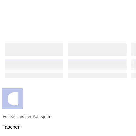
photos/videos if any issue arises We will respond promptly and
professionally ■ Customs & Import Taxes Duties and import VAT may
apply depending on your country These charges are the buyer’s
responsibility ■ Cancellation / Returns If cancelled or returned after
shipment, all shipping costs and taxes will be borne by the buyer
Für Sie aus der Kategorie
Taschen