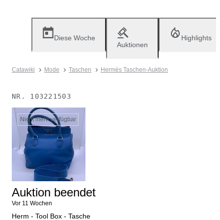
Diese Woche
Highlights
Auktionen
Catawiki
Mode
Taschen
Hermès Taschen-Auktion
NR.
103221503
Nicht mehr verfügbar
Auktion beendet
Vor 11 Wochen
Herm - Tool Box - Tasche