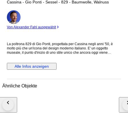
Cassina - Gio Ponti - Sessel - 829 - Baumwolle, Walnuss
Experte
Von Alexander Fahl ausgewählt
La poltrona 829 di Gio Ponti, progettata per Cassina negli anni '50, è
molto più che un'icona del design moderno italiano. E' un oggetto
museale, il punto d'inizio di uno stile unico che ancora oggi viene
riproposto in mille varianti. Un arredo che coniuga la modernità nascente
del dopoguerra italiano con le lavorazioni artigianali uniche
dell'ebanisteria del 900. Caratterizzata da un sistema meccanico
Alle Infos anzeigen
reclinabile, é un omaggio alla bellezza ed alla funzionalità, offrendo
un'esperienza di seduta confortevole e elegante. La poltrona 829 in
quest'asta è stata realizzata in legno di noce massello giuntato e rifinita
con tessuto imbottito con il vecchio sistema a cinghie per garantire il
Ähnliche Objekte
massimo confort di seduta. Bibliografia: U.La Pietra, Gio Ponti, L’Arte si
Innamora dell’Industria, Rizzoli. p. 367 Spedizione interamente assicurata
tramite corriere espresso TNT in cassa di legno. N.B. Spediamo solo in
europa, per altri paesi siete pregati di contattare per un preventivo prima
di fare offerte