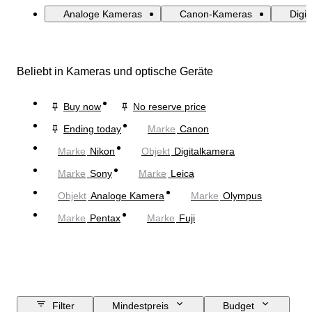
Analoge Kameras
Canon-Kameras
Digi
Beliebt in Kameras und optische Geräte
Buy now
No reserve price
Ending today
Marke
Canon
Marke
Nikon
Objekt
Digitalkamera
Marke
Sony
Marke
Leica
Objekt
Analoge Kamera
Marke
Olympus
Marke
Pentax
Marke
Fuji
Filter
Mindestpreis
Budget