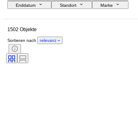
Enddatum
Standort
Marke
Objekt
Herkunftsland
Material
Zustand
Periode
1502 Objekte
Thema
Stil
Technik
Auflage
Sprache
Farbe
Sortieren nach
relevanz
Objektivanschluss
Art von Videorekorder
Art von Mikroskop
Art von Fernglas
Art von Teleskop
Art von Videokamera
Getestet und funktionstüchtig
Epoche
Verkauft von
Filmart