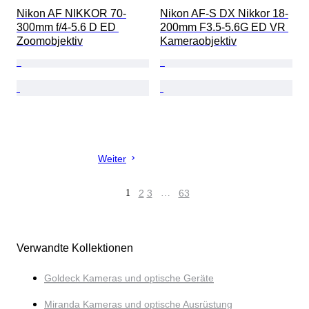
Nikon AF NIKKOR 70-
Nikon AF-S DX Nikkor 18-
300mm f/4-5.6 D ED 
200mm F3.5-5.6G ED VR 
Zoomobjektiv
Kameraobjektiv
Weiter
1
2
3
…
63
Verwandte Kollektionen
Goldeck Kameras und optische Geräte
Miranda Kameras und optische Ausrüstung