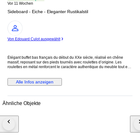
Vor 11 Wochen
Sideboard - Eiche - Eleganter Rustikalstil
Experte
Von Edouard Culot ausgewählt
Élégant buffet bas français du début du XXe siècle, réalisé en chêne
massif, reposant sur des pieds tournés avec roulettes d’origine. Les
roulettes en métal renforcent le caractère authentique du meuble tout en
facilitant son déplacement. Les deux portes sont équipées d’un système
de fermeture à clé, ajoutant à la fois sécurité et charme d’époque. Elles
sont montées sur des charnières métalliques anciennes, solides et
Alle Infos anzeigen
parfaitement fonctionnelles, témoignant d’un beau savoir-faire. L’intérieur
offre un espace de rangement pratique avec étagères, dont une étagère
façonnée apportant une touche décorative distinctive. Le veinage du
chêne est chaleureux et bien mis en valeur. L’intérieur est habillé d’un
Ähnliche Objekte
papier décoratif vintage, soulignant le caractère ancien de la pièce. Le
meuble a été restauré et se présente en bon état général, avec de
légères traces d’usage liées à son âge. Une pièce élégante et
fonctionnelle, idéale comme buffet, meuble d’appoint ou meuble de
rangement.