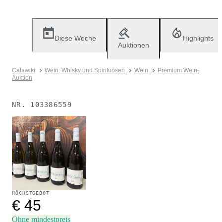
Diese Woche
Highlights
Auktionen
Catawiki
Wein, Whisky und Spirituosen
Wein
Premium Wein-
Auktion
NR.
103386559
Verkauft
HÖCHSTGEBOT
€ 45
Ohne mindestpreis