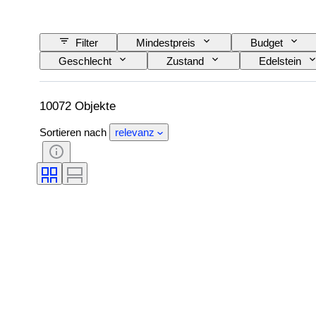
Filter
Mindestpreis
Budget
Geschlecht
Zustand
Edelstein
Exakte Farbe
Angegebene Größe
Intensität der Fancy-Farbe
Oberton der Fan
10072 Objekte
Sortieren nach
relevanz