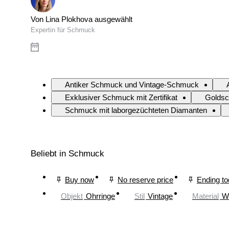
Von Lina Plokhova ausgewählt
Expertin für Schmuck
Antiker Schmuck und Vintage-Schmuck
Exklusiver Schmuck mit Zertifikat
Golds
Schmuck mit laborgezüchteten Diamanten
Beliebt in Schmuck
Buy now
No reserve price
Ending t
Objekt
Ohrringe
Stil
Vintage
Material
W