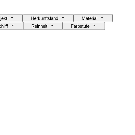
jekt
Herkunftsland
Material
hliff
Reinheit
Farbstufe
manttyp
Perlenglanz
Epoche