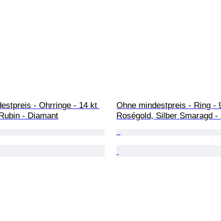
stpreis - Ohrringe - 14 kt 
Ohne mindestpreis - Ring - 9
Rubin - Diamant
Roségold, Silber Smaragd 