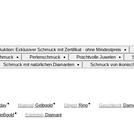
Auktion: Exklusiver Schmuck mit Zertifikat · ohne Mindestpreis
chmuck
Perlenschmuck
Prachtvolle Juwelen
S
Schmuck mit natürlichen Diamanten
Schmuck von ikonisc
oday
Material
Gelbgold
Objekt
Ring
Geschlecht
Dam
eißgold
Edelstein
Diamant