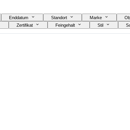
Enddatum
Standort
Marke
Ob
Zertifikat
Feingehalt
Stil
Sc
Transparenz des Edelsteins
Behandlung
Dia
cy-Farbe