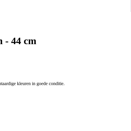
m - 44 cm
Antieke Afghaan beloudj graantas 96 x 44 cm met mooie plantaardige kleuren in goede conditie.