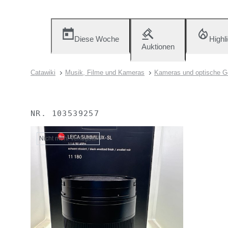
Diese Woche
Highl
Auktionen
Catawiki
Musik, Filme und Kameras
Kameras und optische G
NR.
103539257
Nicht mehr verfügbar