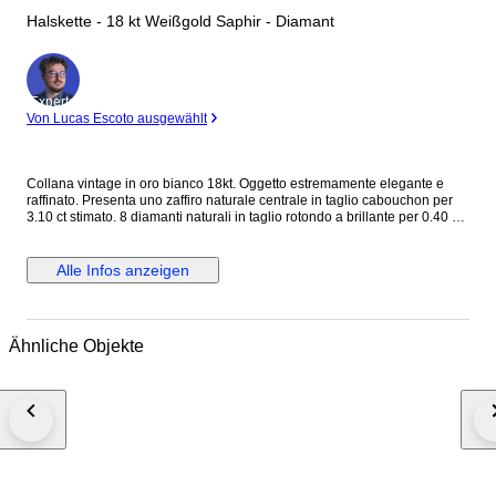
Halskette - 18 kt Weißgold Saphir - Diamant
Experte
Von Lucas Escoto ausgewählt
Collana vintage in oro bianco 18kt. Oggetto estremamente elegante e
raffinato. Presenta uno zaffiro naturale centrale in taglio cabouchon per
3.10 ct stimato. 8 diamanti naturali in taglio rotondo a brillante per 0.40 ct
stimati totali H color SI stimati. Grammi: 6.66. Lunghezza pendente: 3.80 x
2.90 cm. Lunghezza collana: 45 cm circa. Sarà spedito in astuccio regalo
con spedizione tracciata e assicurata. Verrà rilasciato certificato
Alle Infos anzeigen
d'autenticità dell'oggetto con caratteristiche delle pietre e dell'oro.
Ähnliche Objekte