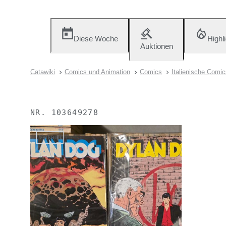
Diese Woche
Highl
Auktionen
Catawiki
Comics und Animation
Comics
Italienische Comic
NR.
103649278
Verkauft