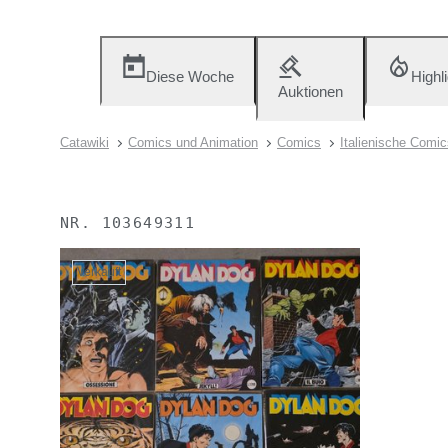
Diese Woche
Highl
Auktionen
Catawiki
Comics und Animation
Comics
Italienische Comic
NR.
103649311
Verkauft