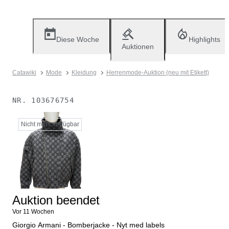
Diese Woche
Highlights
Auktionen
Catawiki
Mode
Kleidung
Herrenmode-Auktion (neu mit Etikett)
NR.
103676754
Nicht mehr verfügbar
Auktion beendet
Vor 11 Wochen
Giorgio Armani - Bomberjacke - Nyt med labels