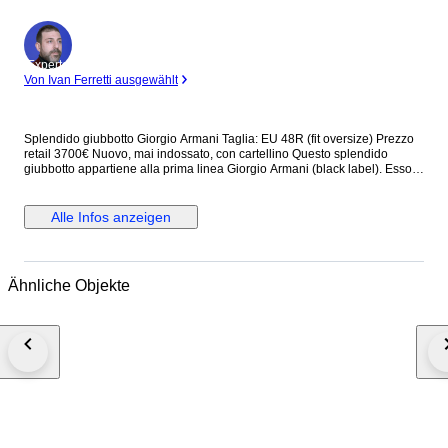
Experte
Von Ivan Ferretti ausgewählt
Splendido giubbotto Giorgio Armani Taglia: EU 48R (fit oversize) Prezzo
retail 3700€ Nuovo, mai indossato, con cartellino Questo splendido
giubbotto appartiene alla prima linea Giorgio Armani (black label). Esso
presenta collo alto, chiusura antivento a zip e a bottoni, due tasche
frontali e due tasche interne. Dotato di fodera interna, è prodotto con
materiali che lo rendono estremamente piacevole da indossare. Made in
Alle Infos anzeigen
Italy Dettagli: - fantasia logo all over "GA" - bottoni e zip logati "GA" Misure
approssimative: Larghezza (misurata in vita) 70 cm Altezza (escluso
colletto) 80 cm Tempi di spedizione: Italia (dai 3 ai 5 giorni) Europa (dai 5
ai 10 giorni) Worldwide (più di 10 giorni) Buon divertimento!
Ähnliche Objekte