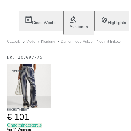
Diese Woche
Highlights
Auktionen
Catawiki
Mode
Kleidung
Damenmode-Auktion (Neu mit Etikett)
NR.
103697775
Verkauft
HÖCHSTGEBOT
€ 101
Ohne mindestpreis
Vor 11 Wochen