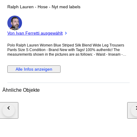
Ralph Lauren - Hose - Nyt med labels
Experte
Von Ivan Ferretti ausgewählt
Polo Ralph Lauren Women Blue Striped Silk Blend Wide Leg Trousers
Pants Size S Condition - Brand New with Tags! 100% authentic! The
measurements shown in the pictures are as follows: - Waist - Inseam -
Total Length Delivery method – Tracked & Insured Premium Priority
international delivery. Item number: S1CA02448
Alle Infos anzeigen
Ähnliche Objekte