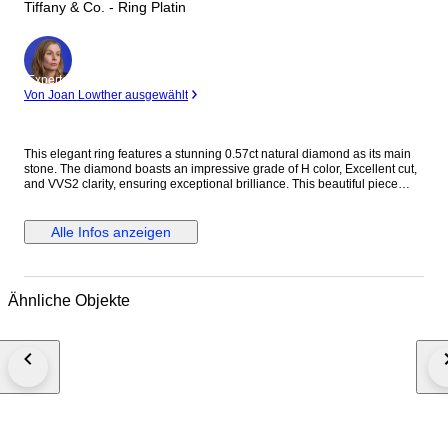
Tiffany & Co. - Ring Platin
Experte
Von Joan Lowther ausgewählt
This elegant ring features a stunning 0.57ct natural diamond as its main
stone. The diamond boasts an impressive grade of H color, Excellent cut,
and VVS2 clarity, ensuring exceptional brilliance. This beautiful piece
comes complete with its Grading Report and Original Box, making it a
perfect acquisition. Please note there is a noticeable scratch on the
surface and inside of the ring.Shipping: Shipped under DDU (Delivery
Alle Infos anzeigen
Duty Unpaid) terms / Shipping costs paid by the seller / Duty & VAT fees
are buyer's responsibility. Due to the extended holiday period from April
29 to May 6, there will be delays in shipping. We appreciate your
understanding.
Ähnliche Objekte