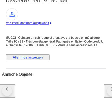
Gucci - 170865 . 1766 . 95 . 38 - Gürtel
Experte
Von Imee Montbord ausgewählt
GUCCI - Ceinture en cuir rouge et brun, avec la boucle en métal doré -
Taille 95 / 38 - Très bon état général. Fabriquée en Italie - Code produit,
authenticité : 170865 . 1766 . 95 . 38 - Vendue sans accessoires. La
ceinture est en cuir rouge uni, finition grainée - L'intérieur est en cuir brun
naturel, avec des motifs monogramme "GG" - La boucle est en métal doré
et toile tressée de couleur rose. Dimensions : Longueur totale 98 cm -
Alle Infos anzeigen
Largeur du cuir 4 cm - Boucle en métal doré : 6,5 cm x 6,5 cm. La ceinture
est réglable avec ses 3 trous de réglages d'origine, en très bon état. La
ceinture a déjà été portée, en très bon état général.
Ähnliche Objekte