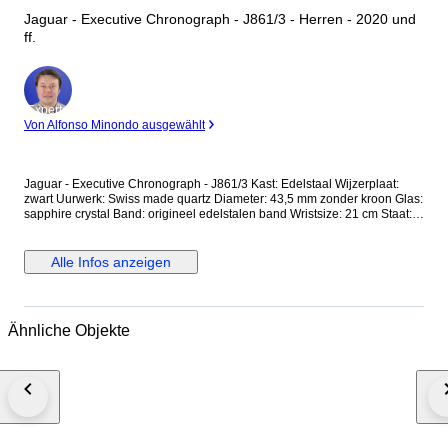
Jaguar - Executive Chronograph - J861/3 - Herren - 2020 und
ff.
Experte
Von Alfonso Minondo ausgewählt
Jaguar - Executive Chronograph - J861/3 Kast: Edelstaal Wijzerplaat:
zwart Uurwerk: Swiss made quartz Diameter: 43,5 mm zonder kroon Glas:
sapphire crystal Band: origineel edelstalen band Wristsize: 21 cm Staat:
Nieuwstaat! Garantie: 1 jaar "de Horlogemeesters" Wordt geleverd in
originele doos + documenten. Dit horloge wordt aangetekend en
verzekerd verstuurd (DHL-express).
Alle Infos anzeigen
Ähnliche Objekte