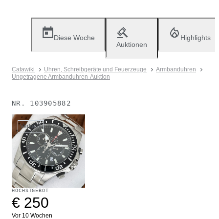
Diese Woche
Highlights
Auktionen
Catawiki
Uhren, Schreibgeräte und Feuerzeuge
Armbanduhren
Ungetragene Armbanduhren-Auktion
NR.
103905882
Verkauft
HÖCHSTGEBOT
€ 250
Vor 10 Wochen