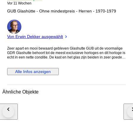
Vor 11 Wochen
GUB Glashütte - Ohne mindestpreis - Herren - 1970-1979
Experte
Von Erwin Dekker ausgewählt
Zeer apart en mooi bewaard gebleven Glashutte GUB uit de voormalige
GDR Glashutte behoort tot de meest exclusieve horloges en dit horloge is
echt in een nette conditie. De kast en het glas zijn beiden in zeer goede
conditie, zie foto's Mooi groot met zijn 35 mm zonder de kroon! Het nieuw
leren bandje is ongeveer 23,5 cm lang. De foto's zeggen alles Ook nu
nog een zeer stijlvol horloge. Wordt zeer goed verpakt en aangetekend
Alle Infos anzeigen
verzonden.
Ähnliche Objekte