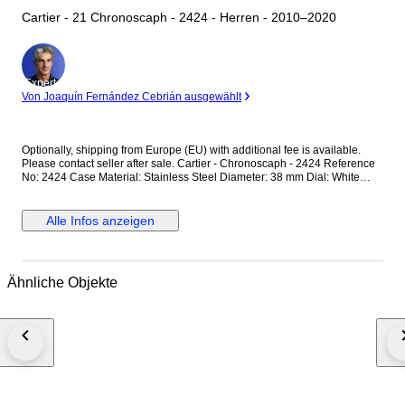
Cartier - 21 Chronoscaph - 2424 - Herren - 2010–2020
Experte
Von Joaquín Fernández Cebrián ausgewählt
Optionally, shipping from Europe (EU) with additional fee is available.
Please contact seller after sale. Cartier - Chronoscaph - 2424 Reference
No: 2424 Case Material: Stainless Steel Diameter: 38 mm Dial: White
Colour Original Cartier Dial with Chronoscaph Glass: Scracth Resistant
Sapphire (Crystal) glass Bracelet: Original Cartier Rubber Strap / Fits up
to 17.5-18 cm wrist approximately Clasp: Hidden Deployment Case Back:
Alle Infos anzeigen
Solid Condition: Worn & Very good condition Movement: Quartz
Functions: Hour, Minute,Second and Date with Chronograph Extras: No
Box / No Paper (The box that appears in the photos is my shooting
platform.) **I will use FedEX / Ups worldwide priority shipping to make
Ähnliche Objekte
sure that the items finds you as soon as possible (takes usually 3-5 days
*we don't guarantee water resistance ** Receiver responsible with the
custom fees