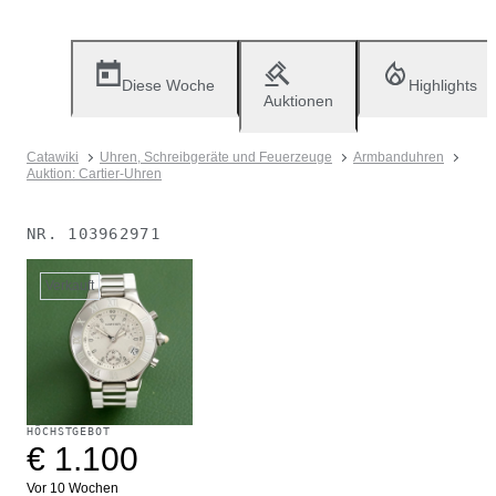
Diese Woche
Highlights
Auktionen
Catawiki
Uhren, Schreibgeräte und Feuerzeuge
Armbanduhren
Auktion: Cartier-Uhren
NR.
103962971
Verkauft
HÖCHSTGEBOT
€ 1.100
Vor 10 Wochen