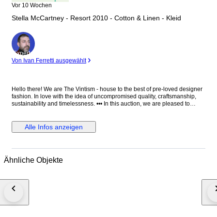
Vor 10 Wochen
Stella McCartney - Resort 2010 - Cotton & Linen - Kleid
Experte
Von Ivan Ferretti ausgewählt
Hello there! We are The Vintism - house to the best of pre-loved designer
fashion. In love with the idea of uncompromised quality, craftsmanship,
sustainability and timelessness. ••• In this auction, we are pleased to
present: ● A distinctive Stella McCartney Resort 2010 knit dress crafted in
Italy from a breathable cotton and linen blend, featuring bold black and
ivory horizontal stripes complemented by a vibrant oversized floral
Alle Infos anzeigen
intarsia motif across the front, designed with a relaxed straight silhouette,
long sleeves, and finely ribbed cuffs. ● • Retail price: approx. €1.150,00. •
Condition: Absolutely perfect, without any signs of use. • Composition:
70% cotton, 30% linen. • Size: IT 36 on the tag - relaxed fit and the knit is
Ähnliche Objekte
very elastic - we recommend it for EU 34/36 - XS/S (check the
measurements please). • Measurements: Bust width 45 cm, waist width 42
cm, hips width 46 cm, length 94 cm. ••• As a trusted partner of Catawiki,
we bring years of expertise in high-end e-commerce to ensure
authenticity and top-notch condition in every item. From luxurious natural
fabrics like cashmere and silk to impeccable quality, we select pieces that
transcend fleeting trends. Each item undergoes a thorough preparing
process before reaching you including a sanitation with UV light, steam or