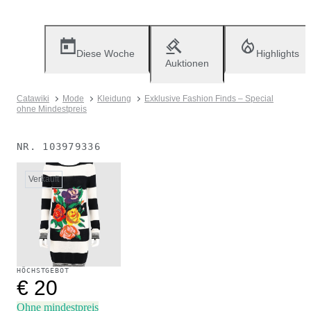
Diese Woche
Highlights
Auktionen
Catawiki
Mode
Kleidung
Exklusive Fashion Finds – Special
ohne Mindestpreis
NR.
103979336
Verkauft
HÖCHSTGEBOT
€ 20
Ohne mindestpreis