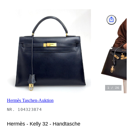
1
/
26
Hermès Taschen-Auktion
NR.
104323874
Hermès - Kelly 32 - Handtasche