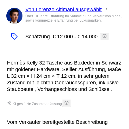
Von Lorenzo Altimani ausgewählt
Über 10 Jahre Erfahrung im Sammeln und Verkauf von Mode,
sowie kommerzielle Erfahrung bei Luxusmarken.
Experte
Schätzung
€ 12.000
-
€ 14.000
Hermès Kelly 32 Tasche aus Boxleder in Schwarz
mit goldener Hardware, Sellier-Ausführung, Maße
L 32 cm × H 24 cm × T 12 cm, in sehr gutem
Zustand mit leichten Gebrauchsspuren, inklusive
Staubbeutel, Vorhängeschloss und Schlüssel.
KI-gestützte Zusammenfassung
Vom Verkäufer bereitgestellte Beschreibung