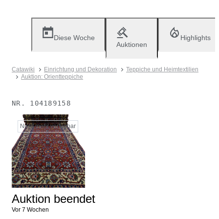
Diese Woche
Highlights
Auktionen
Catawiki
Einrichtung und Dekoration
Teppiche und Heimtextilien
Auktion: Orientteppiche
NR.
104189158
Nicht mehr verfügbar
Auktion beendet
Vor 7 Wochen