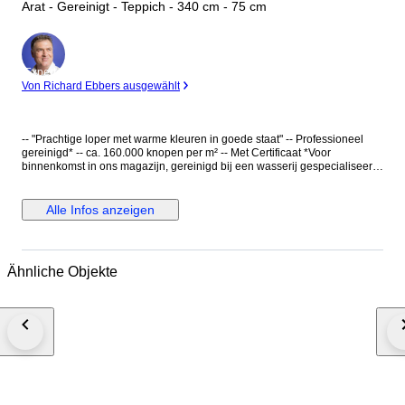
Arat - Gereinigt - Teppich - 340 cm - 75 cm
Experte
Von Richard Ebbers ausgewählt
-- "Prachtige loper met warme kleuren in goede staat" -- Professioneel
gereinigd* -- ca. 160.000 knopen per m² -- Met Certificaat *Voor
binnenkomst in ons magazijn, gereinigd bij een wasserij gespecialiseerd
in handgeknoopte kleden, daarna niet meer gebruikt. Dit is een
handgeknoopt Oosters tapijt, gemaakt van duurzame, natuurlijke
materialen. De manier van knopen en diversiteit in patronen maken dit
Alle Infos anzeigen
kleed tot een unicum en benadrukken het authentieke en ambachtelijke
karakter. Het betreft hier een uitstekend gebruikstapijt met een extreem
lange levensduur. Dit is een gebruikt, gereinigd tapijt dat zo neergelegd
kan worden. Hoofdkleur: Rood Accentkleuren: Crème, mosterd, oudroze
Ähnliche Objekte
en bruin-, groen- en blauwtinten Bijzonderheden: Rijke abrash (onderling
natuurlijke kleurverschillen); Veel vleug; Mooi schoon en fris; Vol, dik en
dempend tapijt; Prachtige glans; Afhankelijk van de kijkhoek heeft dit
kleed een lichter en een donkere kant; Gesigneerd; Warme kleuren.
Gebruikssporen: - Bekijk de foto's voor uw eigen oordeel. Dit kleed wordt
aangetekend verzonden met track en trace. E676