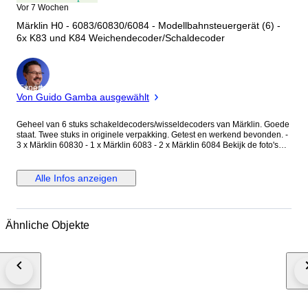
Vor 7 Wochen
Märklin H0 - 6083/60830/6084 - Modellbahnsteuergerät (6) -
6x K83 und K84 Weichendecoder/Schaldecoder
Experte
Von Guido Gamba ausgewählt
Geheel van 6 stuks schakeldecoders/wisseldecoders van Märklin. Goede
staat. Twee stuks in originele verpakking. Getest en werkend bevonden. -
3 x Märklin 60830 - 1 x Märklin 6083 - 2 x Märklin 6084 Bekijk de foto's
voor een goede indruk en de details. Verzending geschiedt verzekerd en
aangetekend.
Alle Infos anzeigen
Ähnliche Objekte