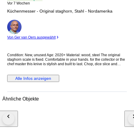
Vor 7 Wochen
Küchenmesser - Original staghorn, Stahl - Nordamerika
Experte
Von Ger van Oers ausgewählt
Condition: New, unused Age: 2020+ Material: wood, steel The original
staghorn scale is fixed. Comfortable in your hands. for the collector or the
chef master this knive is stylish and built to last. Chop, dice slice and
carve your way to being a master chef with this versatile chef Tips to use:
steel knives require a few extra steps to maintain your blade. Carbon steel
is particularly reactive to high acid products. Therefore, it is imperative that
Alle Infos anzeigen
you rinse your blade and wipe it dry and put some oil after cutting
anything acidic like citrus fruits, tomatoes, and onion. if not rinsed, the acid
will begin to cor rod the steel and damage your blade. apply a pea- sized
amount of oil to the blade and evenly distribute in a thin layer from spine
Ähnliche Objekte
to edge, not directly touch the edge of your knives with your fingers.