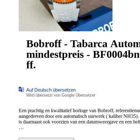
Bobroff - Tabarca Autom
mindestpreis - BF0004b
ff.
Auf Deutsch übersetzen
Wird übersetzt von Google Übersetzer
Een prachtig en kwalitatief horloge van Bobroff, referenti
aangedreven door een automatisch uurwerk ( kaliber NH35). He
is daarnaast ook voorzien van een datumweergave en een heliu
Het horloge wordt geleverd in een opvallende beschermende 