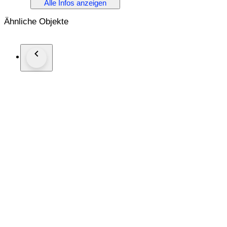
Alle Infos anzeigen
Nieuw en ongedragen!
Wordt geleverd incl. getoonde toebehoren en blanco documen
Ähnliche Objekte
Uurwerk: Automatic (NH35)
materiaal kast: staal
diameter: ca. 44mm excl. kroon.
glas: saffier.
lengte band: ca. 22 cm. incl. horloge.
Leeftijd: 2020+
Wordt verzekerd verstuurd.
Foto's maken onderdeel uit van de omschrijving.