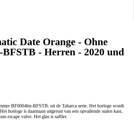
atic Date Orange - Ohne
n-BFSTB - Herren - 2020 und
enummer BF0004bn-BFSTB. uit de Tabarca serie. Het horloge wordt
t horloge is daarnaast uitgerust van een opvallende stalen kast,
m escape valve. Het glas is saffier.
horlogedoos zoals getoond.