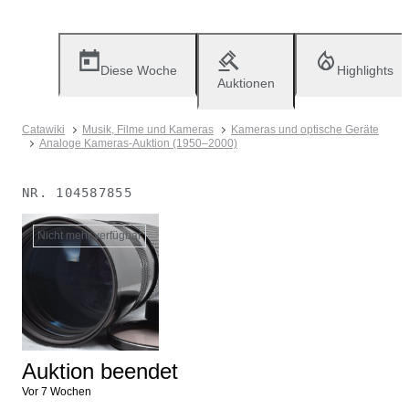
Diese Woche
Highlights
Auktionen
Catawiki
Musik, Filme und Kameras
Kameras und optische Geräte
Analoge Kameras-Auktion (1950–2000)
NR.
104587855
Nicht mehr verfügbar
Auktion beendet
Vor 7 Wochen