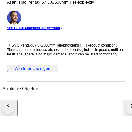
Asahi smc Pentax 67 5.6/500mm | Teleobjektiv
Experte
Von Edwin Molenaar ausgewählt
《 SMC Pentax 67 5.6/500mm Telephotolens 》 【Product condition】
There are some minor scratches on the exterior, but it’s in good condition
for its age. There is no major damage, and it can be used comfortably.
【Functional】 The following functions have been checked: the extension
operates smoothly. The aperture is fixed and does not move. 【Optics】
There is approximately 1.5 cm of fungus around the edge of the front
Alle Infos anzeigen
element, and fungus is present throughout the middle and rear elements.
【Accessories】 ・Main unit（front cap, rear cap） Please note that your
local customs office may impose import duties and taxes. If your item is
returned for non-payment, shipping costs will be deducted from the
Ähnliche Objekte
refund. A video of the item’s condition and functionality is recorded prior to
packaging for documentation purposes. Thank you for your
understanding.