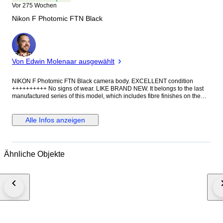
Vor 275 Wochen
Nikon F Photomic FTN Black
Experte
Von Edwin Molenaar ausgewählt
NIKON F Photomic FTN Black camera body. EXCELLENT condition
++++++++++ No signs of wear. LIKE BRAND NEW. It belongs to the last
manufactured series of this model, which includes fibre finishes on the
winding lever and the self-timer, as in the later models (NIKON F2). Very
rare and very hard to find model. Very collectible. Perfect operation of all
the functions, speeds, shutter, self-release... Supplied with its original
Alle Infos anzeigen
NIKON cap. Please view the photos to check the absolutely exceptional
condition of this body of NIKON F Photomic FTN Black. Impossible to find
at present this camera model in this condition. We’ll probably never see
another NIKON F Photomic Black like this again. No signs of wear.
Ähnliche Objekte
UNIQUE!!!!!!!! IMPRESSIVE!!!!!!!!!! OUTSTANDING!!!!!!!!!