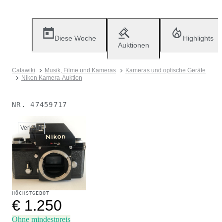
Diese Woche
Highlights
Auktionen
Catawiki
Musik, Filme und Kameras
Kameras und optische Geräte
Nikon Kamera-Auktion
NR.
47459717
Verkauft
HÖCHSTGEBOT
€ 1.250
Ohne mindestpreis