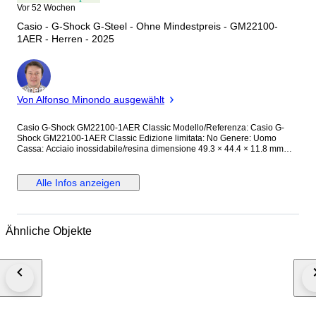
Vor 52 Wochen
Casio - G-Shock G-Steel - Ohne Mindestpreis - GM22100-
1AER - Herren - 2025
Experte
Von Alfonso Minondo ausgewählt
Casio G-Shock GM22100-1AER Classic Modello/Referenza: Casio G-
Shock GM22100-1AER Classic Edizione limitata: No Genere: Uomo
Cassa: Acciaio inossidabile/resina dimensione 49.3 × 44.4 × 11.8 mm
Quadrante: Grigio Fondello: Ermetico in acciaio inossidabile Vetro:
Minerale Bracciale/Cinturino: In resina nero regolabile Movimento:
Quarzo analogico digitale Funzioni: Ora internazionale, cronometro, timer,
Alle Infos anzeigen
promemoria sonoro /segnale orario, doppia luce, calendario, volume
on/off Impermeabilità: 20 Bar Spedizioni L'orologio verrà spedito con tutto
il suo corredo (scatola-garanzia-istruzioni) Spedizioni assicurate con
corriere DHL in tutta Italia Tempo spedizione in Italia 24/48H Spedizione
Ähnliche Objekte
assicurata unione europea, Tempo spedizione 24/48/72h Spedizione
assicurata extra CE, Tempo spedizione 48/72/96h. Tutte le spedizioni
sono tacciabili. Con tutta la nostra affidabilità e professionalità vi
auguriamo una buna asta