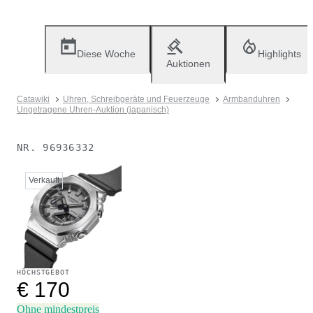
Diese Woche
Highlights
Auktionen
Catawiki
Uhren, Schreibgeräte und Feuerzeuge
Armbanduhren
Ungetragene Uhren-Auktion (japanisch)
NR.
96936332
Verkauft
HÖCHSTGEBOT
€ 170
Ohne mindestpreis