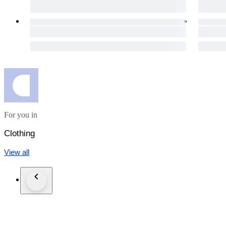
M.M.M Luxury
For you in
Clothing
View all