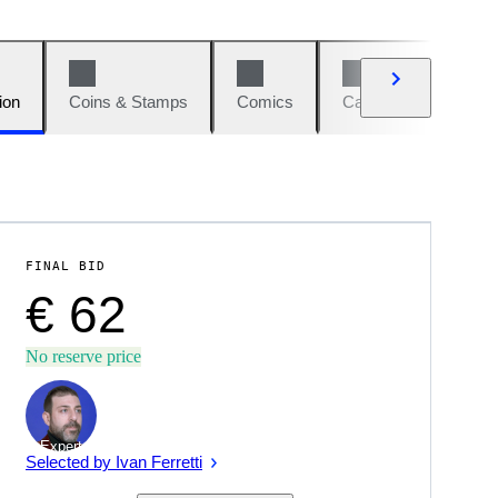
ion
Coins & Stamps
Comics
Cars & Bikes
W
FINAL BID
€ 62
No reserve price
Expert
Selected by Ivan Ferretti