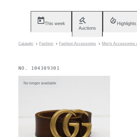
This week
Highlights
Auctions
Catawiki
Fashion
Fashion Accessories
Men's Accessories 
NO.
104389301
No longer available