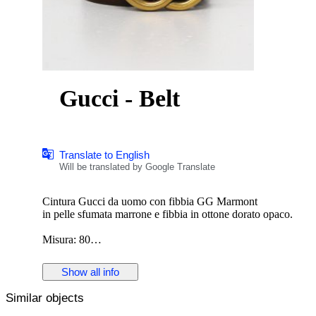
Gucci - Belt
Translate to English
Will be translated by Google Translate
Cintura Gucci da uomo con fibbia GG Marmont
in pelle sfumata marrone e fibbia in ottone dorato opaco.
Misura: 80
Altezza: 4 cm
Made in Italy.
Show all info
Nuova, mai utilizzata.
Similar objects
Tutti i dettagli sono come da foto.
Condizione: 10/10