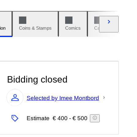
ion
Coins & Stamps
Comics
Cars & Bikes
W
Bidding closed
Selected by Imee Montbord
Expert
Estimate
€ 400
-
€ 500