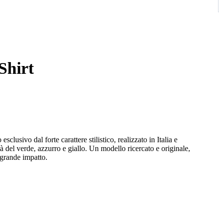
hirt
ivo dal forte carattere stilistico, realizzato in Italia e
tà del verde, azzurro e giallo. Un modello ricercato e originale,
 grande impatto.
00%, caratterizzata da una particolare stampa psichedelica
a maison italiana. Presenta colletto classico, chiusura frontale con