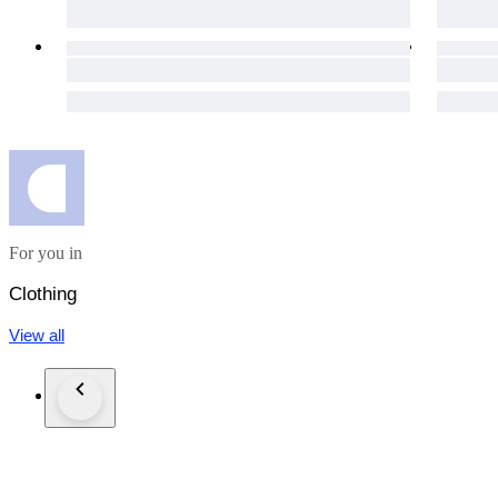
Numero capo : 864
M.M.M Luxury
For you in
Clothing
View all