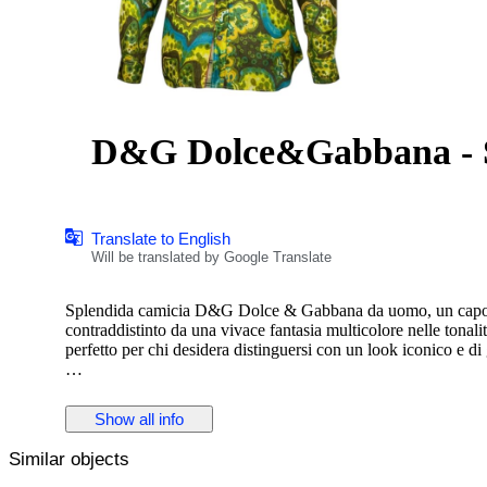
D&G Dolce&Gabbana - S
Translate to English
Will be translated by Google Translate
Splendida camicia D&G Dolce & Gabbana da uomo, un capo esclus
contraddistinto da una vivace fantasia multicolore nelle tonali
perfetto per chi desidera distinguersi con un look iconico e di
ASTA SENZA PREZZO DI RISERVA.
SPEDIZIONE GRATUITA IN TUTTA ITALIA.
Show all info
spedizione combinata attiva.
Similar objects
Camicia D&G Dolce & Gabbana realizzata in pregiato cotone 1
multicolore che richiama lo stile creativo e inconfondibile dell