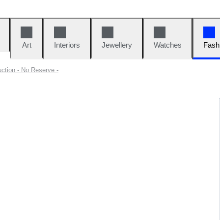
Art
Interiors
Jewellery
Watches
Fash
uction - No Reserve -