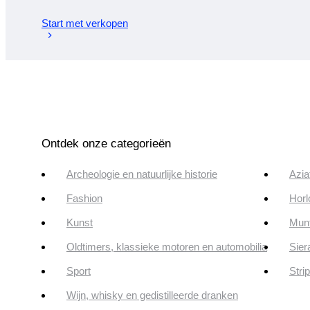
Start met verkopen
Ontdek onze categorieën
Archeologie en natuurlijke historie
Azia
Fashion
Horl
Kunst
Munt
Oldtimers, klassieke motoren en automobilia
Sier
Sport
Stri
Wijn, whisky en gedistilleerde dranken