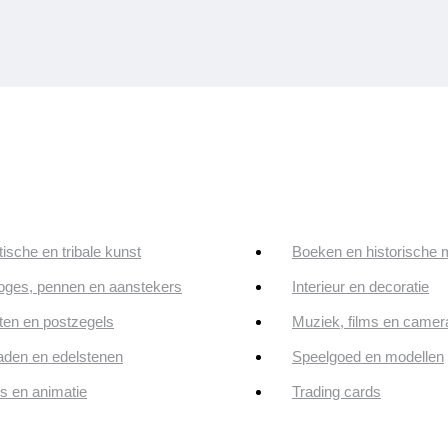
tische en tribale kunst
Boeken en historische 
oges, pennen en aanstekers
Interieur en decoratie
en en postzegels
Muziek, films en camer
aden en edelstenen
Speelgoed en modellen
ps en animatie
Trading cards