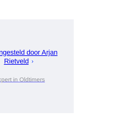
gesteld door
Arjan
Rietveld
pert in Oldtimers