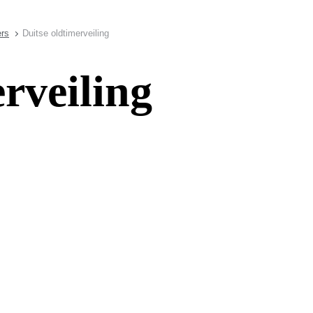
ers
Duitse oldtimerveiling
rveiling