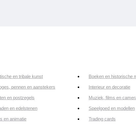
tische en tribale kunst
Boeken en historische 
oges, pennen en aanstekers
Interieur en decoratie
en en postzegels
Muziek, films en camer
aden en edelstenen
Speelgoed en modellen
ps en animatie
Trading cards