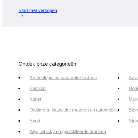
Start met verkopen
Ontdek onze categorieën
Archeologie en natuurlijke historie
Azia
Fashion
Horl
Kunst
Munt
Oldtimers, klassieke motoren en automobilia
Sier
Sport
Stri
Wijn, whisky en gedistilleerde dranken