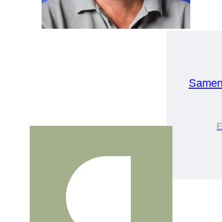
Samen
E