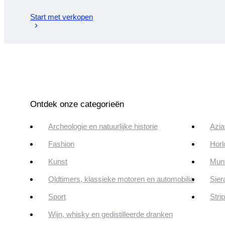
Start met verkopen
Ontdek onze categorieën
Archeologie en natuurlijke historie
Azia
Fashion
Horl
Kunst
Munt
Oldtimers, klassieke motoren en automobilia
Sier
Sport
Stri
Wijn, whisky en gedistilleerde dranken