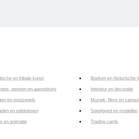
tische en tribale kunst
Boeken en historische 
oges, pennen en aanstekers
Interieur en decoratie
en en postzegels
Muziek, films en camer
aden en edelstenen
Speelgoed en modellen
ps en animatie
Trading cards