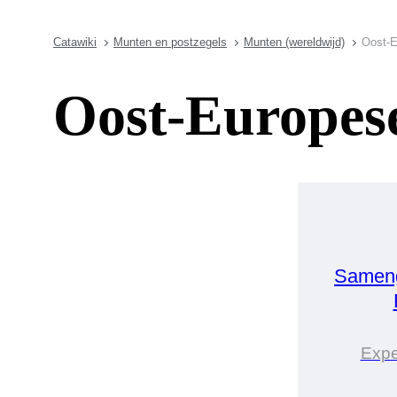
Catawiki
Munten en postzegels
Munten (wereldwijd)
Oost-E
Oost-Europes
Sameng
Expe