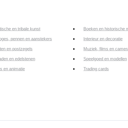
tische en tribale kunst
Boeken en historische 
oges, pennen en aanstekers
Interieur en decoratie
en en postzegels
Muziek, films en camer
aden en edelstenen
Speelgoed en modellen
ps en animatie
Trading cards