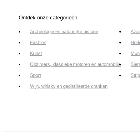
Ontdek onze categorieën
Archeologie en natuurlijke historie
Azia
Fashion
Horl
Kunst
Munt
Oldtimers, klassieke motoren en automobilia
Sier
Sport
Stri
Wijn, whisky en gedistilleerde dranken