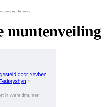
uropese muntenveiling
e muntenveiling
esteld door
Yevhen
Fedoryshyn
rt in Wereldmunten