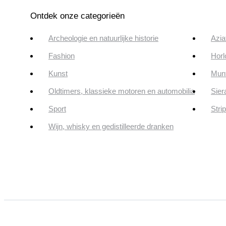
Ontdek onze categorieën
Archeologie en natuurlijke historie
Azia
Fashion
Horl
Kunst
Munt
Oldtimers, klassieke motoren en automobilia
Sier
Sport
Stri
Wijn, whisky en gedistilleerde dranken