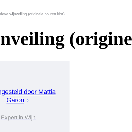
ieve wijnveiling (originele houten kist)
nveiling (origine
gesteld door
Mattia
Garon
Expert in Wijn