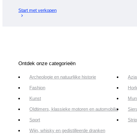
Start met verkopen
Ontdek onze categorieën
Archeologie en natuurlijke historie
Azia
Fashion
Horl
Kunst
Munt
Oldtimers, klassieke motoren en automobilia
Sier
Sport
Stri
Wijn, whisky en gedistilleerde dranken