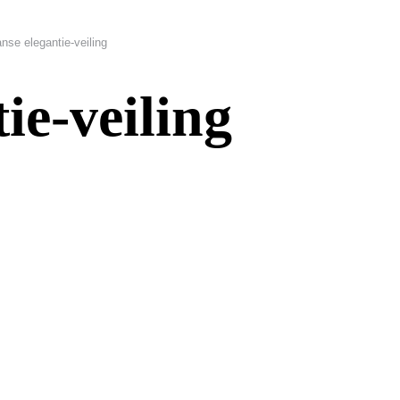
anse elegantie-veiling
ie-veiling