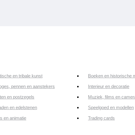
tische en tribale kunst
Boeken en historische 
oges, pennen en aanstekers
Interieur en decoratie
en en postzegels
Muziek, films en camer
aden en edelstenen
Speelgoed en modellen
ps en animatie
Trading cards