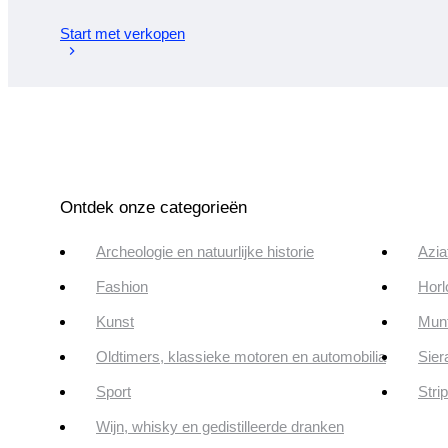
Start met verkopen
Ontdek onze categorieën
Archeologie en natuurlijke historie
Azia
Fashion
Horl
Kunst
Munt
Oldtimers, klassieke motoren en automobilia
Sier
Sport
Stri
Wijn, whisky en gedistilleerde dranken