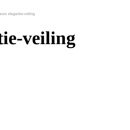
anse elegantie-veiling
ie-veiling