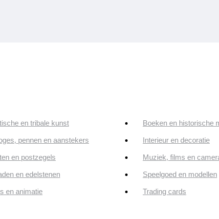
tische en tribale kunst
Boeken en historische 
oges, pennen en aanstekers
Interieur en decoratie
en en postzegels
Muziek, films en camer
aden en edelstenen
Speelgoed en modellen
ps en animatie
Trading cards