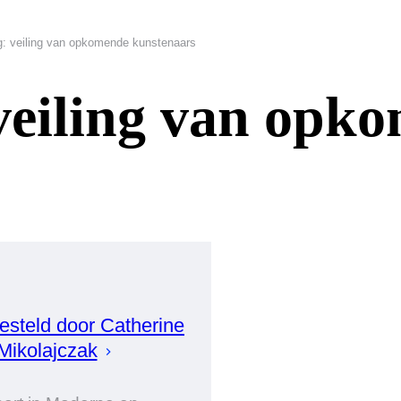
g: veiling van opkomende kunstenaars
veiling van opk
steld door
Catherine
Mikolajczak