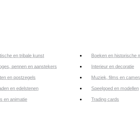
tische en tribale kunst
Boeken en historische 
oges, pennen en aanstekers
Interieur en decoratie
en en postzegels
Muziek, films en camer
aden en edelstenen
Speelgoed en modellen
ps en animatie
Trading cards