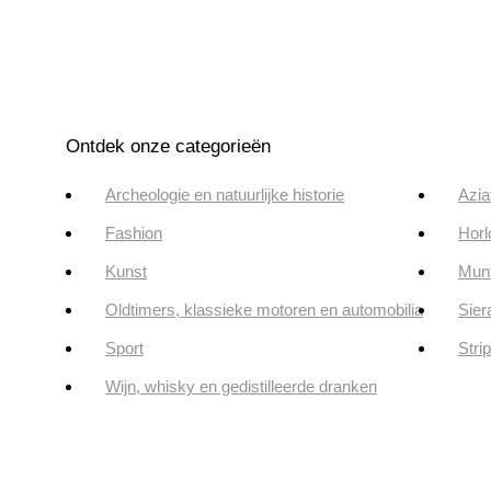
Ontdek onze categorieën
Archeologie en natuurlijke historie
Azia
Fashion
Horl
Kunst
Munt
Oldtimers, klassieke motoren en automobilia
Sier
Sport
Stri
Wijn, whisky en gedistilleerde dranken