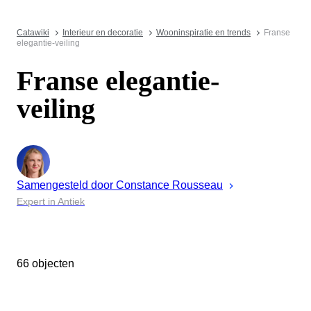
Catawiki
Interieur en decoratie
Wooninspiratie en trends
Franse
elegantie-veiling
Franse elegantie-
veiling
Samengesteld door
Constance
Rousseau
Expert in Antiek
66 objecten