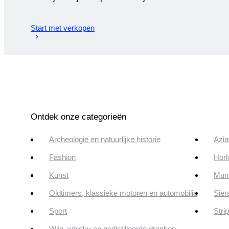
Start met verkopen
Ontdek onze categorieën
Archeologie en natuurlijke historie
Azia
Fashion
Horl
Kunst
Munt
Oldtimers, klassieke motoren en automobilia
Sier
Sport
Stri
Wijn, whisky en gedistilleerde dranken