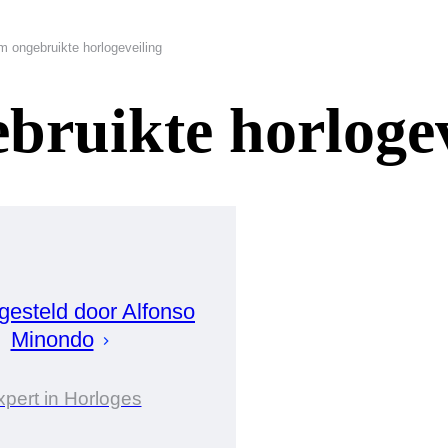
 ongebruikte horlogeveiling
ruikte horlogev
esteld door
Alfonso
Minondo
xpert in Horloges