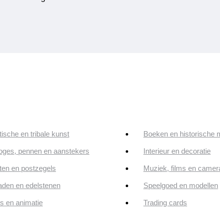
tische en tribale kunst
Boeken en historische 
oges, pennen en aanstekers
Interieur en decoratie
en en postzegels
Muziek, films en camer
aden en edelstenen
Speelgoed en modellen
ps en animatie
Trading cards