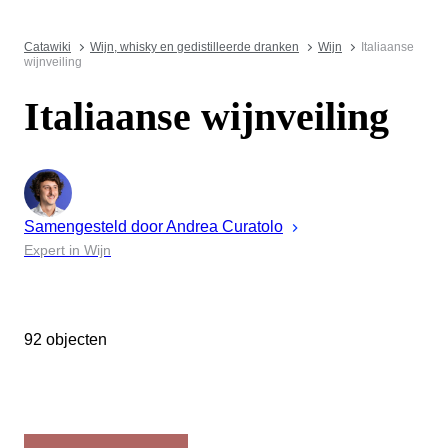
Catawiki
Wijn, whisky en gedistilleerde dranken
Wijn
Italiaanse
wijnveiling
Italiaanse wijnveiling
Samengesteld door
Andrea
Curatolo
Expert in Wijn
92 objecten