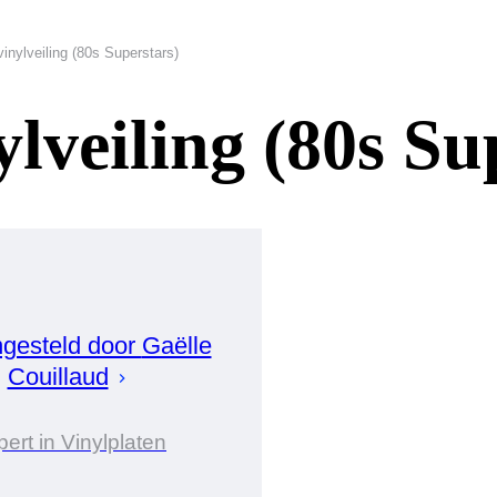
vinylveiling (80s Superstars)
ylveiling (80s Su
gesteld door
Gaëlle
Couillaud
ert in Vinylplaten