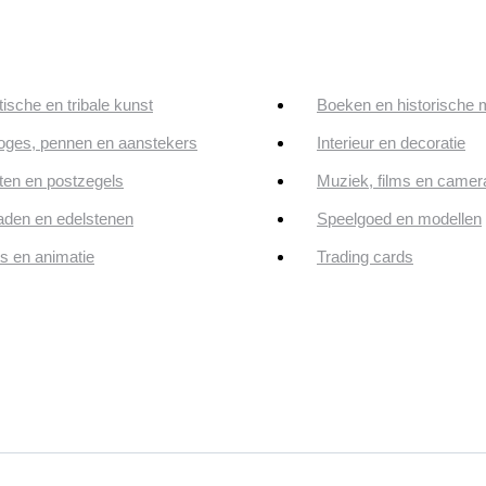
tische en tribale kunst
Boeken en historische 
oges, pennen en aanstekers
Interieur en decoratie
en en postzegels
Muziek, films en camer
aden en edelstenen
Speelgoed en modellen
ps en animatie
Trading cards