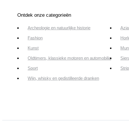
Ontdek onze categorieën
Archeologie en natuurlijke historie
Azia
Fashion
Horl
Kunst
Munt
Oldtimers, klassieke motoren en automobilia
Sier
Sport
Stri
Wijn, whisky en gedistilleerde dranken